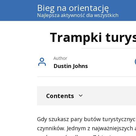
Skip
Bieg na orientację
to
Najlepsza aktywność dla wszystkich
content
Trampki turys
Author
Dustin Johns
Contents
Gdy szukasz pary butów turystycznych
czynników. Jednym z najważniejszych 