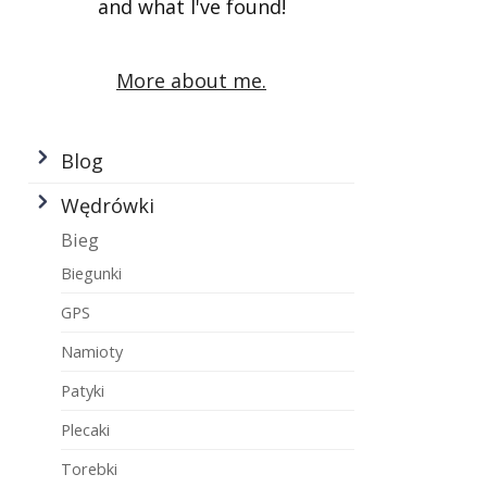
and what I've found!
More about me.
Blog
Wędrówki
Bieg
Biegunki
GPS
Namioty
Patyki
Plecaki
Torebki