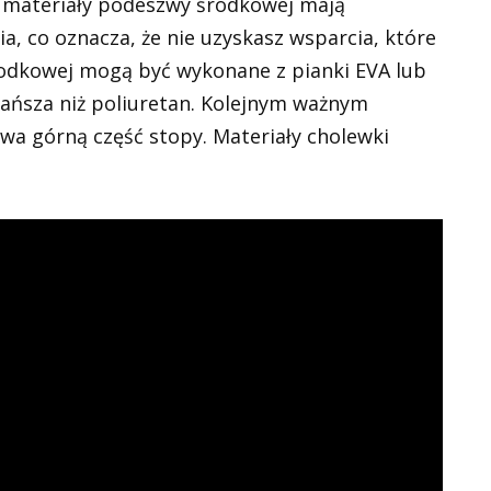
 materiały podeszwy środkowej mają
a, co oznacza, że ​​nie uzyskasz wsparcia, które
rodkowej mogą być wykonane z pianki EVA lub
i tańsza niż poliuretan. Kolejnym ważnym
ywa górną część stopy. Materiały cholewki